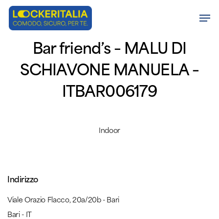
Skip
Men
to
Close
main
Bar friend’s – MALU DI
Menu
content
SCHIAVONE MANUELA –
ITBAR006179
Indoor
Indirizzo
Viale Orazio Flacco, 20a/20b - Bari
Bari - IT