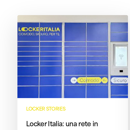
Locker
Italia:
una
rete
in
espansione
LOCKER STORIES​
Locker Italia: una rete in