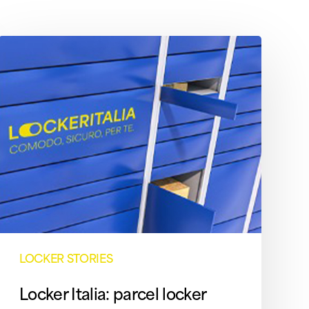
Locker
Italia:
parcel
locker
verso
l’innovazione
LOCKER STORIES​
Locker Italia: parcel locker