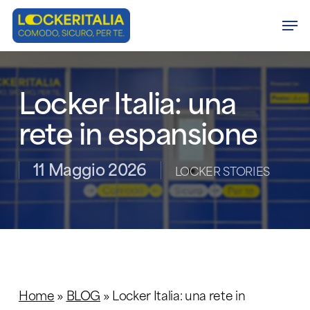
Skip
Men
to
Close
main
Menu
content
Locker Italia: una
rete in espansione
11 Maggio 2026
LOCKER STORIES​
Home
»
BLOG
»
Locker Italia: una rete in