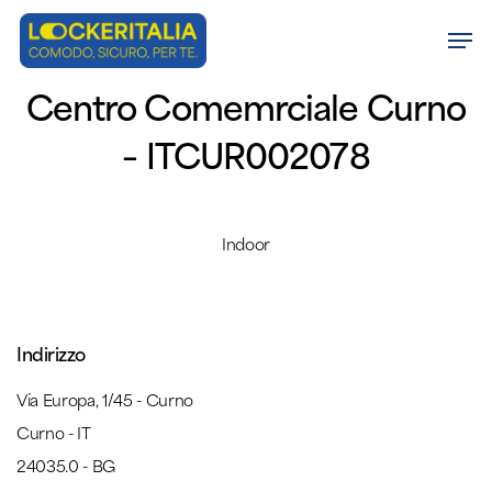
Skip
Men
to
Close
main
Centro Comemrciale Curno
Menu
content
– ITCUR002078
Indoor
Indirizzo
Via Europa, 1/45 - Curno
Curno - IT
24035.0 - BG