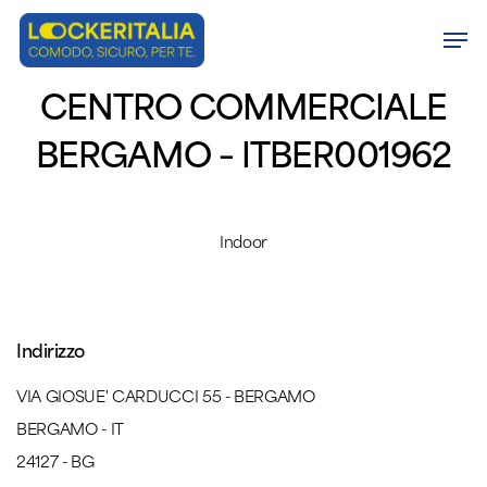
Skip
Men
to
Close
main
CENTRO COMMERCIALE
Menu
content
BERGAMO – ITBER001962
Indoor
Indirizzo
VIA GIOSUE' CARDUCCI 55 - BERGAMO
BERGAMO - IT
24127 - BG