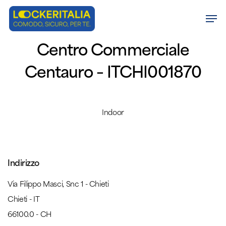
Skip
Men
to
Close
main
Centro Commerciale
Menu
content
Centauro – ITCHI001870
Indoor
Indirizzo
Via Filippo Masci, Snc 1 - Chieti
Chieti - IT
66100.0 - CH