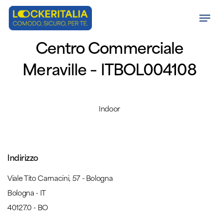
Skip
Men
to
Close
main
Centro Commerciale
Menu
content
Meraville – ITBOL004108
Indoor
Indirizzo
Viale Tito Carnacini, 57 - Bologna
Bologna - IT
40127.0 - BO