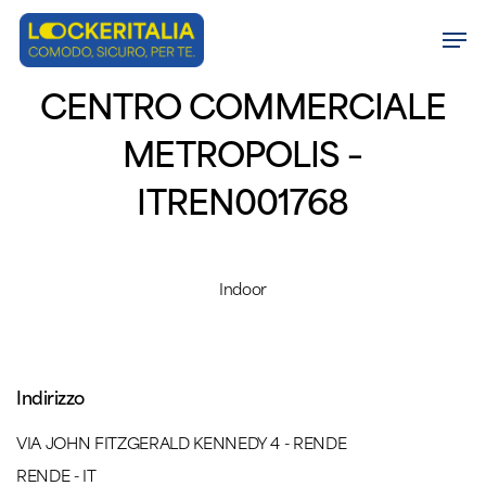
Skip
Men
to
Close
main
CENTRO COMMERCIALE
Menu
content
METROPOLIS –
ITREN001768
Indoor
Indirizzo
VIA JOHN FITZGERALD KENNEDY 4 - RENDE
RENDE - IT