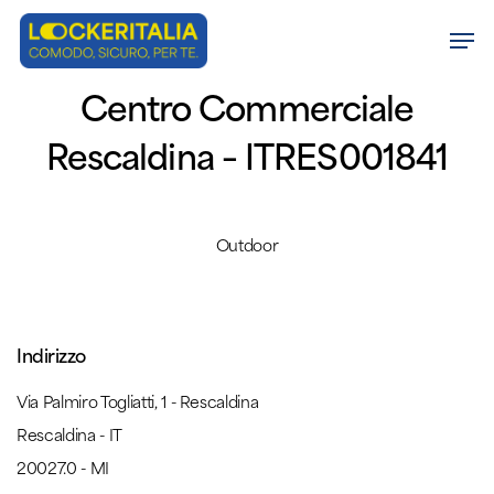
Skip
Men
to
Close
main
Centro Commerciale
Menu
content
Rescaldina – ITRES001841
Outdoor
Indirizzo
Via Palmiro Togliatti, 1 - Rescaldina
Rescaldina - IT
20027.0 - MI