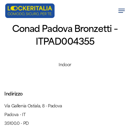
Skip
Men
to
Close
main
Conad Padova Bronzetti –
Menu
content
ITPAD004355
Indoor
Indirizzo
Via Gallenia Ostiala, 8 - Padova
Padova - IT
35100.0 - PD