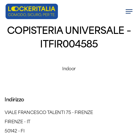
Skip
Men
to
Close
main
COPISTERIA UNIVERSALE –
Menu
content
ITFIR004585
Indoor
Indirizzo
VIALE FRANCESCO TALENTI 75 - FIRENZE
FIRENZE - IT
50142 - FI