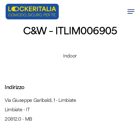
Skip
Men
to
Close
main
C&W – ITLIM006905
Menu
content
Indoor
Indirizzo
Via Giuseppe Garibaldi, 1 - Limbiate
Limbiate - IT
20812.0 - MB