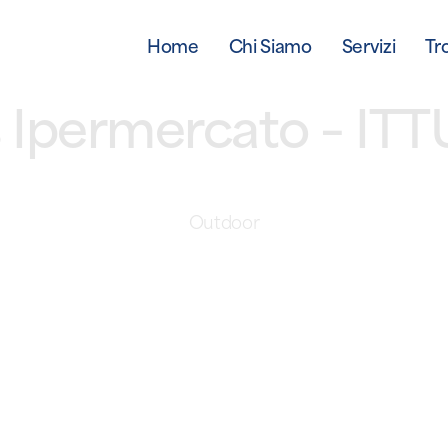
Home
Chi Siamo
Servizi
Tr
 Ipermercato – IT
Outdoor