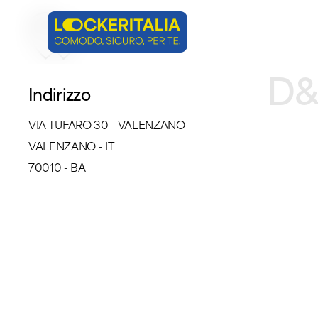
Skip
to
main
D&
content
Indirizzo
VIA TUFARO 30 - VALENZANO
VALENZANO - IT
70010 - BA