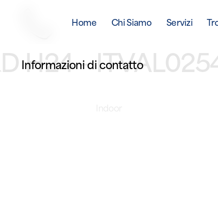
Home
Chi Siamo
Servizi
Tr
D H24 – ITVAL025
Informazioni di contatto
Indoor