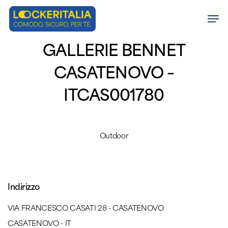
Skip
Men
to
Close
main
GALLERIE BENNET
Menu
content
CASATENOVO –
ITCAS001780
Outdoor
Indirizzo
VIA FRANCESCO CASATI 28 - CASATENOVO
CASATENOVO - IT