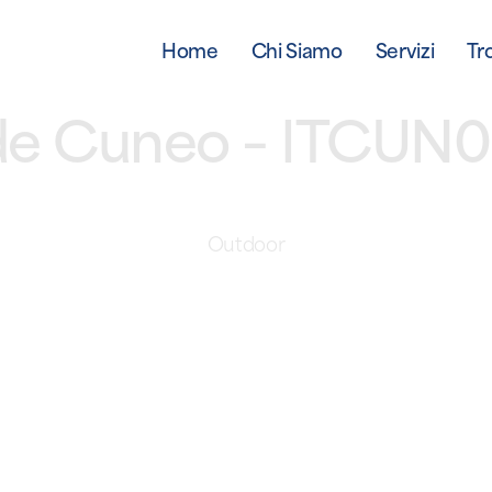
Home
Chi Siamo
Servizi
Tr
e Cuneo – ITCUN
Outdoor