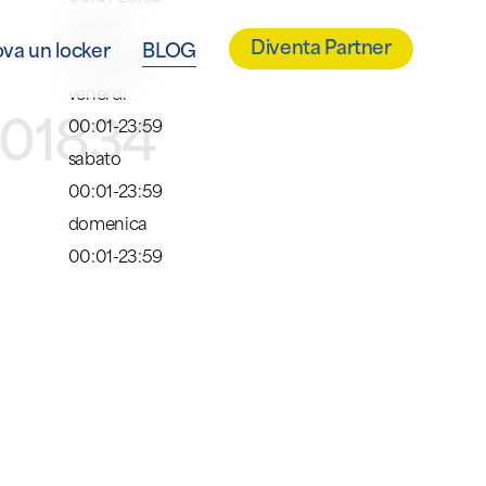
giovedì
Diventa Partner
ova un locker
BLOG
00:01-23:59
venerdì
001834
00:01-23:59
sabato
00:01-23:59
domenica
00:01-23:59