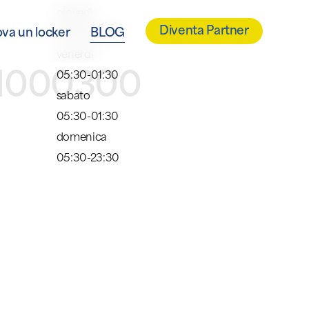
giovedì
Diventa Partner
ova un locker
BLOG
05:30-23:30
venerdì
OM000300
05:30-01:30
sabato
05:30-01:30
domenica
05:30-23:30