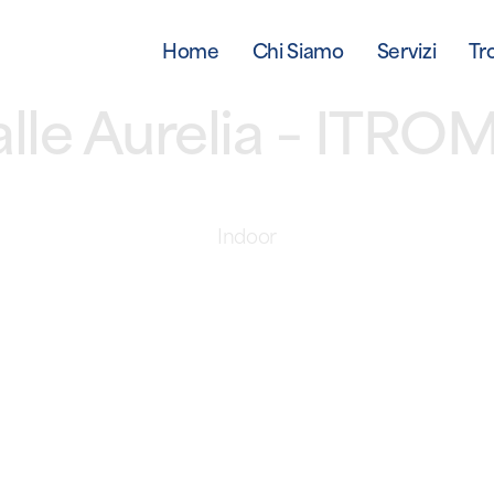
Home
Chi Siamo
Servizi
Tr
alle Aurelia – ITR
Indoor