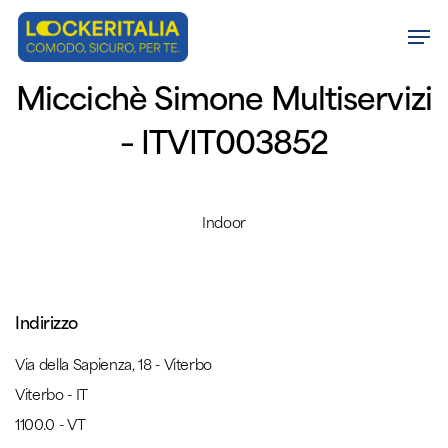
Skip
Men
to
Close
main
Miccichè Simone Multiservizi
Menu
content
– ITVIT003852
Indoor
Indirizzo
Via della Sapienza, 18 - Viterbo
Viterbo - IT
1100.0 - VT