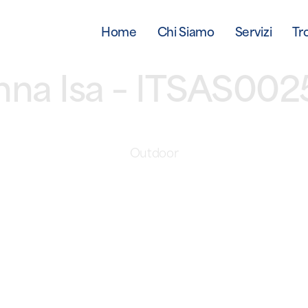
Home
Chi Siamo
Servizi
Tr
na Isa – ITSAS00
Outdoor