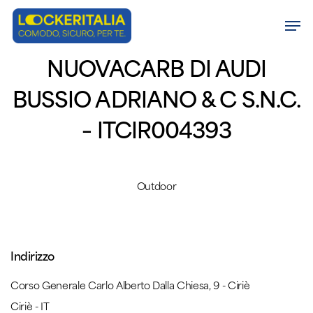
Skip
Men
to
Close
main
NUOVACARB DI AUDI
Menu
content
BUSSIO ADRIANO & C S.N.C.
– ITCIR004393
Outdoor
Indirizzo
Corso Generale Carlo Alberto Dalla Chiesa, 9 - Ciriè
Ciriè - IT