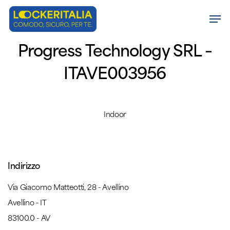
Skip
Men
to
Close
main
Progress Technology SRL –
Menu
content
ITAVE003956
Indoor
Indirizzo
Via Giacomo Matteotti, 28 - Avellino
Avellino - IT
83100.0 - AV