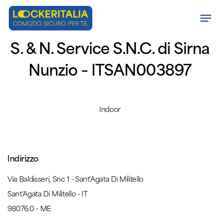
Skip
Men
to
Close
main
S. & N. Service S.N.C. di Sirna
Menu
content
Nunzio – ITSAN003897
Indoor
Indirizzo
Via Baldisseri, Snc 1 - Sant'Agata Di Militello
Sant'Agata Di Militello - IT
98076.0 - ME