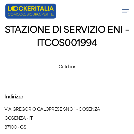
Skip
Men
to
Close
main
STAZIONE DI SERVIZIO ENI –
Menu
content
ITCOS001994
Outdoor
Indirizzo
VIA GREGORIO CALOPRESE SNC 1 - COSENZA
COSENZA - IT
87100 - CS