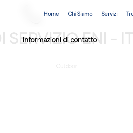
Home
Chi Siamo
Servizi
Tr
I SERVIZIO ENI – 
Informazioni di contatto
Outdoor