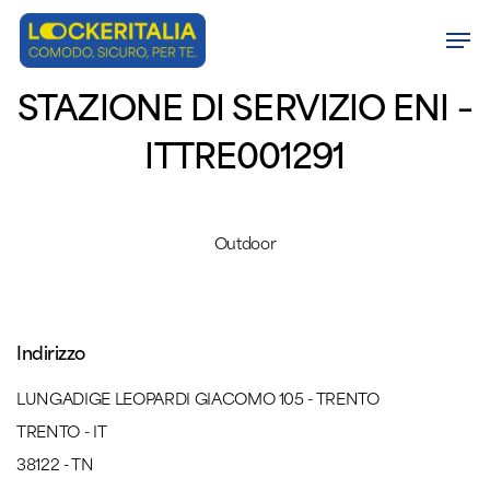
Skip
Men
to
Close
main
STAZIONE DI SERVIZIO ENI –
Menu
content
ITTRE001291
Outdoor
Indirizzo
LUNGADIGE LEOPARDI GIACOMO 105 - TRENTO
TRENTO - IT
38122 - TN