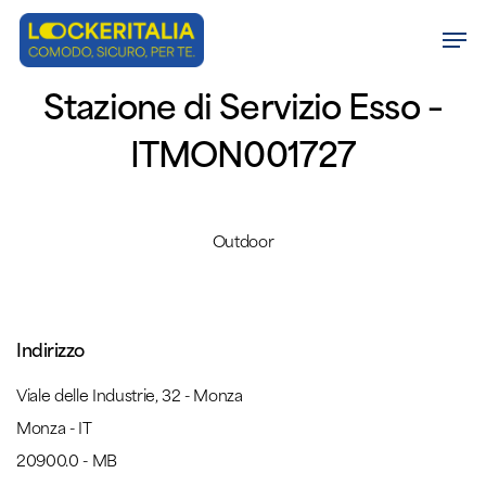
Skip
Men
to
Close
main
Stazione di Servizio Esso –
Menu
content
ITMON001727
Outdoor
Indirizzo
Viale delle Industrie, 32 - Monza
Monza - IT
20900.0 - MB