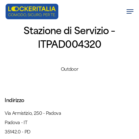
Skip
Men
to
Close
main
Stazione di Servizio –
Menu
content
ITPAD004320
Outdoor
Indirizzo
Via Armistizio, 250 - Padova
Padova - IT
35142.0 - PD