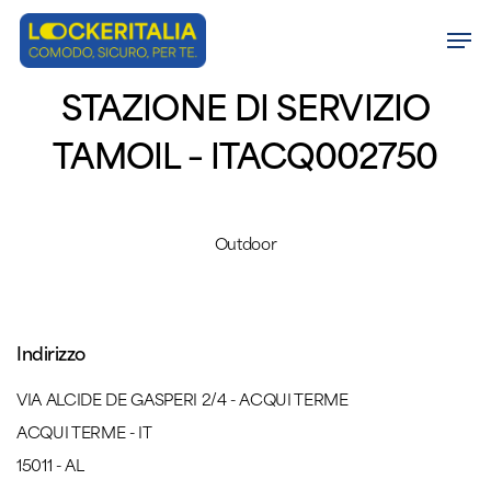
Skip
Men
to
Close
main
STAZIONE DI SERVIZIO
Menu
content
TAMOIL – ITACQ002750
Outdoor
Indirizzo
VIA ALCIDE DE GASPERI 2/4 - ACQUI TERME
ACQUI TERME - IT
15011 - AL