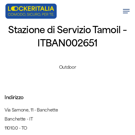
Skip
Men
to
Close
main
Stazione di Servizio Tamoil –
Menu
content
ITBAN002651
Outdoor
Indirizzo
Via Samone, 11 - Banchette
Banchette - IT
11010.0 - TO