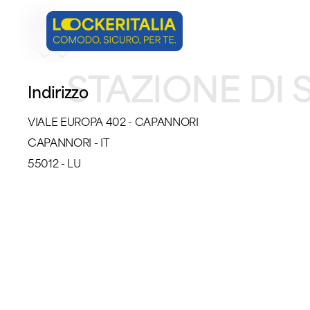
Skip
to
main
STAZIONE DI 
content
Indirizzo
VIALE EUROPA 402 - CAPANNORI
CAPANNORI - IT
55012 - LU