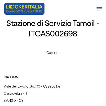
Skip
Men
to
Close
main
Stazione di Servizio Tamoil –
Menu
content
ITCAS002698
Outdoor
Indirizzo
Viale del Lavoro, Snc 10 - Castrovillari
Castrovillari - IT
87012.0 - CS