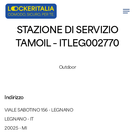
Skip
Men
to
Close
main
STAZIONE DI SERVIZIO
Menu
content
TAMOIL – ITLEG002770
Outdoor
Indirizzo
VIALE SABOTINO 156 - LEGNANO
LEGNANO - IT
20025 - MI