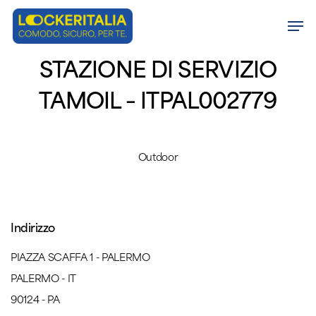
Skip
Men
to
Close
main
STAZIONE DI SERVIZIO
Menu
content
TAMOIL – ITPAL002779
Outdoor
Indirizzo
PIAZZA SCAFFA 1 - PALERMO
PALERMO - IT
90124 - PA