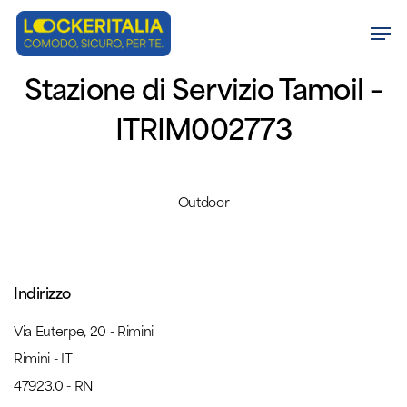
Skip
Men
to
Close
main
Stazione di Servizio Tamoil –
Menu
content
ITRIM002773
Outdoor
Indirizzo
Via Euterpe, 20 - Rimini
Rimini - IT
47923.0 - RN