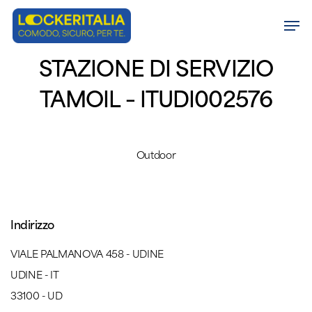
Skip
Men
to
Close
main
STAZIONE DI SERVIZIO
Menu
content
TAMOIL – ITUDI002576
Outdoor
Indirizzo
VIALE PALMANOVA 458 - UDINE
UDINE - IT
33100 - UD