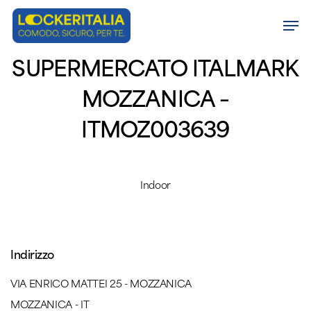
Skip
Men
to
Close
main
SUPERMERCATO ITALMARK
Menu
content
MOZZANICA –
ITMOZ003639
Indoor
Indirizzo
VIA ENRICO MATTEI 25 - MOZZANICA
MOZZANICA - IT