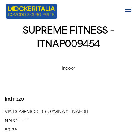
Skip
Men
to
Close
main
SUPREME FITNESS –
Menu
content
ITNAP009454
Indoor
Indirizzo
VIA DOMENICO DI GRAVINA 11 - NAPOLI
NAPOLI - IT
80136