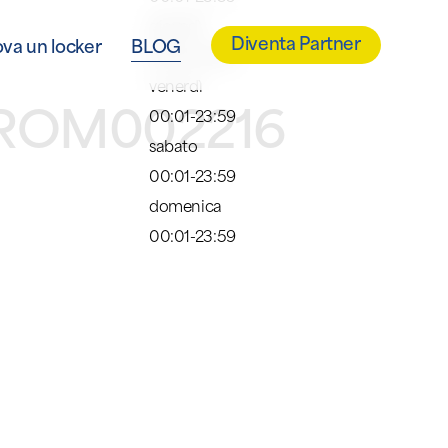
giovedì
Diventa Partner
ova un locker
BLOG
00:01-23:59
venerdì
ITROM002216
00:01-23:59
sabato
00:01-23:59
domenica
00:01-23:59