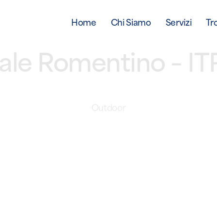
Home
Chi Siamo
Servizi
Tr
rnale Romentino – 
Outdoor