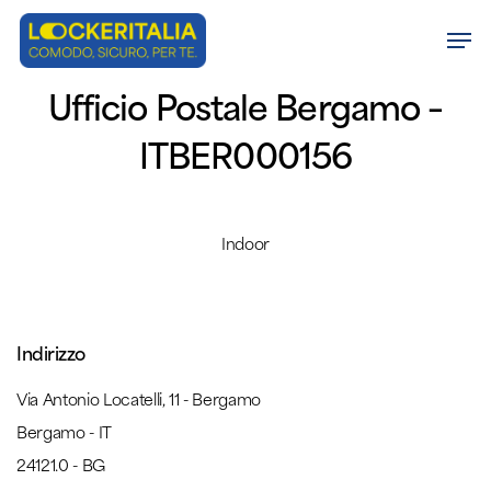
Skip
Men
to
Close
main
Ufficio Postale Bergamo –
Menu
content
ITBER000156
Indoor
Indirizzo
Via Antonio Locatelli, 11 - Bergamo
Bergamo - IT
24121.0 - BG