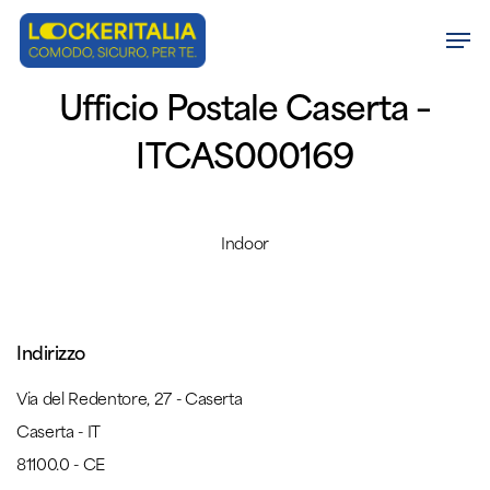
Skip
Men
to
Close
main
Ufficio Postale Caserta –
Menu
content
ITCAS000169
Indoor
Indirizzo
Via del Redentore, 27 - Caserta
Caserta - IT
81100.0 - CE