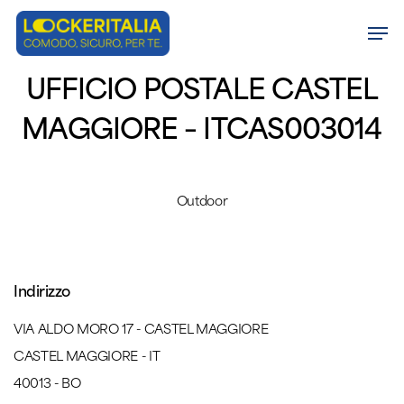
Skip
Men
to
Close
main
UFFICIO POSTALE CASTEL
Menu
content
MAGGIORE – ITCAS003014
Outdoor
Indirizzo
VIA ALDO MORO 17 - CASTEL MAGGIORE
CASTEL MAGGIORE - IT
40013 - BO