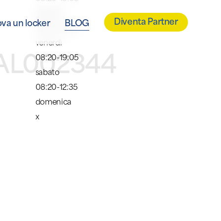
giovedì
Diventa Partner
ova un locker
BLOG
08:20-19:05
venerdì
TPAL002344
08:20-19:05
sabato
08:20-12:35
domenica
x