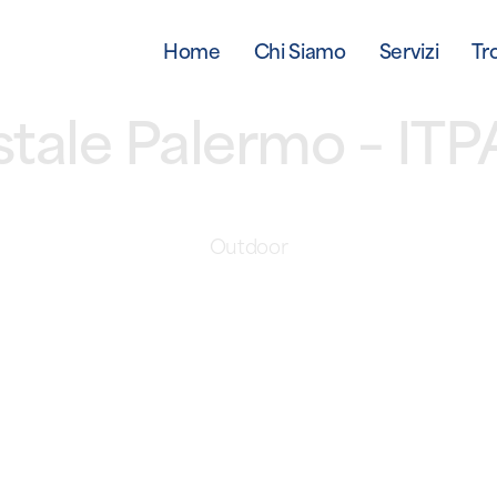
Home
Chi Siamo
Servizi
Tr
ostale Palermo – I
Outdoor