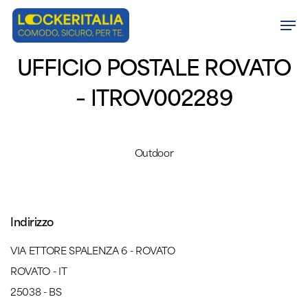
Skip
Men
to
Close
main
UFFICIO POSTALE ROVATO
Menu
content
– ITROV002289
Outdoor
Indirizzo
VIA ETTORE SPALENZA 6 - ROVATO
ROVATO - IT
25038 - BS