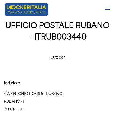
Skip
Men
to
Close
main
UFFICIO POSTALE RUBANO
Menu
content
– ITRUB003440
Outdoor
Indirizzo
VIA ANTONIO ROSSI 5 - RUBANO
RUBANO - IT
35030 - PD