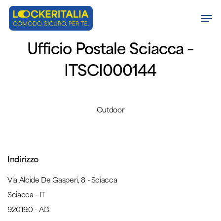
Skip
Men
to
Close
main
Ufficio Postale Sciacca –
Menu
content
ITSCI000144
Outdoor
Indirizzo
Via Alcide De Gasperi, 8 - Sciacca
Sciacca - IT
92019.0 - AG