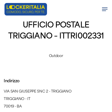
Skip
Men
to
Close
main
UFFICIO POSTALE
Menu
content
TRIGGIANO – ITTRI002331
Outdoor
Indirizzo
VIA SAN GIUSEPPE SNC 2 - TRIGGIANO
TRIGGIANO - IT
70019 - BA