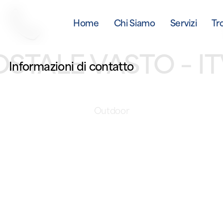
Home
Chi Siamo
Servizi
Tr
OSTALE VASTO – I
Informazioni di contatto
Outdoor