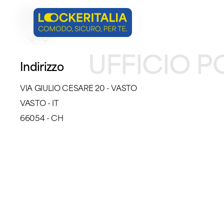
Skip
to
main
UFFICIO P
content
Indirizzo
VIA GIULIO CESARE 20 - VASTO
VASTO - IT
66054 - CH