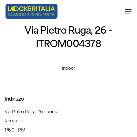
Skip
Men
to
Close
main
Via Pietro Ruga, 26 –
Menu
content
ITROM004378
Indoor
Indirizzo
Via Pietro Ruga, 26 - Roma
Roma - IT
176.0 - RM